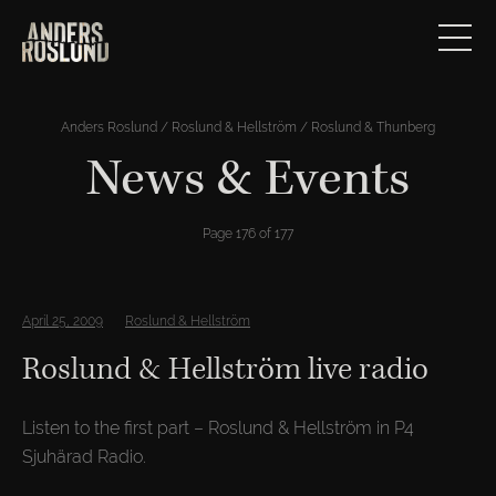
Anders Roslund / Roslund & Hellström / Roslund & Thunberg
News & Events
Page 176 of 177
April 25, 2009
Roslund & Hellström
Roslund & Hellström live radio
Listen to the first part – Roslund & Hellström in P4
Sjuhärad Radio.