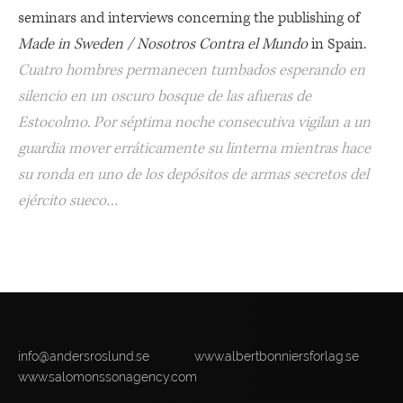
seminars and interviews concerning the publishing of
Made in Sweden / Nosotros Contra el
Mundo
in Spain.
Cuatro hombres permanecen tumbados esperando en
silencio en un oscuro bosque de las afueras de
Estocolmo. Por séptima noche consecutiva vigilan a un
guardia mover erráticamente su linterna mientras hace
su ronda en uno de los depósitos de armas secretos del
ejército sueco…
info@andersroslund.se
www.albertbonniersforlag.se
www.salomonssonagency.com